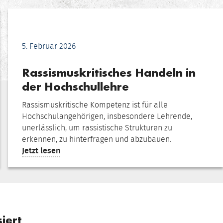
5. Februar 2026
Rassismuskritisches Handeln in
der Hochschullehre
Rassismuskritische Kompetenz ist für alle
Hochschulangehörigen, insbesondere Lehrende,
unerlässlich, um rassistische Strukturen zu
erkennen, zu hinterfragen und abzubauen.
:
Jetzt lesen
Rassismuskritisches
Handeln
in
der
Hochschullehre
iert