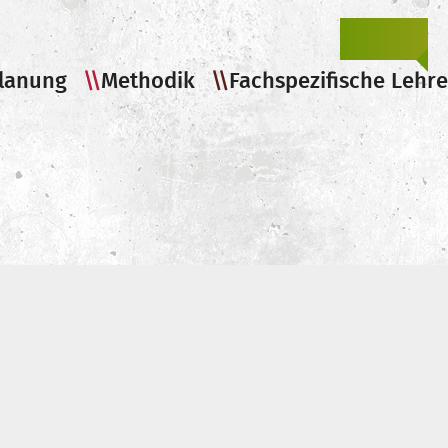
springen
Darstell
zur
anzeigen
Suc
spr
lanung
Methodik
Fachspezifische Lehre