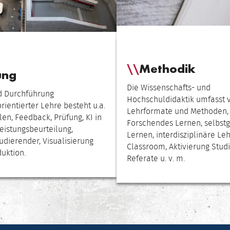
Methodik
ung
Die Wissenschafts- und
d Durchführung
Hochschuldidaktik umfasst 
ientierter Lehre besteht u.a.
Lehrformate und Methoden, u
len, Feedback, Prüfung, KI in
Forschendes Lernen, selbst
eistungsbeurteilung,
Lernen, interdisziplinäre Leh
udierender, Visualisierung
Classroom, Aktivierung Stud
uktion.
Referate u. v. m.