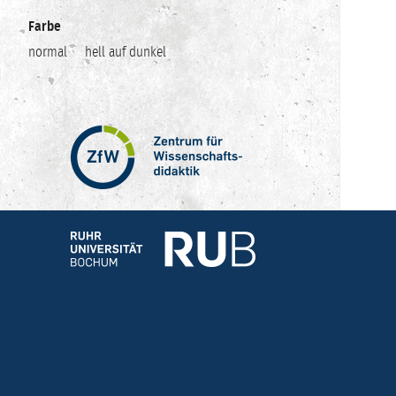
Farbe
normal
hell auf dunkel
Zentrum
für
Wissenschaftsdidaktik
–
Hochschuldidaktik
Ruhr-
Universität
Bochum