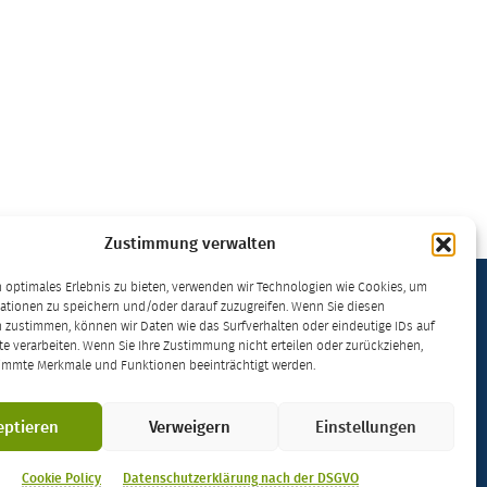
Zustimmung verwalten
 optimales Erlebnis zu bieten, verwenden wir Technologien wie Cookies, um
ationen zu speichern und/oder darauf zuzugreifen. Wenn Sie diesen
 zustimmen, können wir Daten wie das Surfverhalten oder eindeutige IDs auf
kt – lizenziert unter einer
Creative Commons
te verarbeiten. Wenn Sie Ihre Zustimmung nicht erteilen oder zurückziehen,
immte Merkmale und Funktionen beeinträchtigt werden.
0 International Lizenz
.
aftsdidaktik
der
Ruhr-Universität Bochum
.
eptieren
Verweigern
Einstellungen
t
·
Feedback
Cookie Policy
Datenschutzerklärung nach der DSGVO