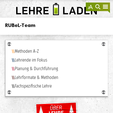
springen
Darstellu
zur
zu
anzeigen
Suche
Na
sprin
sp
LEHRE
LADEN
RUBeL-Team
Navigation
Methoden A-Z
Lehrende im Fokus
Planung & Durchführung
Lehrformate & Methoden
Fachspezifische Lehre