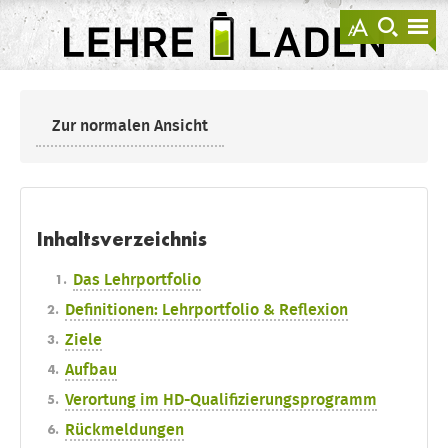
springen
Darstellu
zur
zu
anzeigen
Suche
Na
sprin
sp
LEHRE
LADEN
Zur normalen Ansicht
Inhaltsverzeichnis
Das Lehrportfolio
Definitionen: Lehrportfolio & Reflexion
Ziele
Aufbau
Verortung im HD-Qualifizierungsprogramm
Rückmeldungen