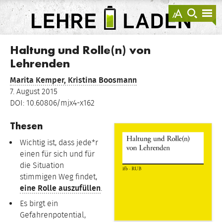
springen
Darstellu
zur
zu
anzeigen
Suche
Na
sprin
sp
LEHRE
LADEN
Haltung und Rolle(n) von
Lehrenden
Marita Kemper,
Kristina Boosmann
7. August 2015
DOI: 10.60806/mjx4-x162
Thesen
Wichtig ist, dass jede*r
einen für sich und für
die Situation
stimmigen Weg findet,
eine Rolle auszufüllen
.
Es birgt ein
Gefahrenpotential,