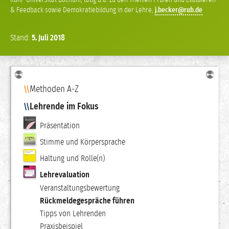
& Feedback sowie Demokratiebildung in der Lehre
,
j
becker
Stand:
5.
Juli
2018
Navigation
Methoden A-Z
Lehrende im Fokus
Präsentation
Stimme und Körpersprache
Haltung und Rolle(n)
Lehrevaluation
Veranstaltungsbewertung
Rückmeldegespräche führen
Tipps von Lehrenden
Praxisbeispiel