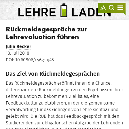
springen
Darstellu
zur
zu
anzeigen
Suche
Na
sprin
sp
LEHRE
LADEN
Rückmeldegespräche zur
Lehrevaluation führen
Julia Becker
13. Juli 2018
DOI: 10.60806/cy6g-nj45
Das Ziel von Rückmeldegesprächen
Das Rückmeldegespräch eröffnet Ihnen die Chance,
differenziertere Rückmeldungen zu den Ergebnissen ihrer
Lehrevaluation zu bekommen. Ziel ist es, eine
Feedbackkultur zu etablieren, in der die gemeinsame
Verantwortung für das Gelingen von Lehre sichtbar und
gelebt wird. Die RUB hat das Feedbackgespräch mit den
Studierenden zur obligatorischen Aufgabe der Lehrenden