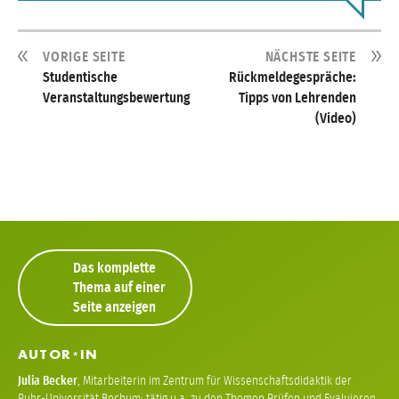
VORIGE SEITE
NÄCHSTE SEITE
Studentische
Rückmeldegespräche:
Veranstaltungsbewertung
Tipps von Lehrenden
(Video)
Das komplette
Thema auf einer
Seite anzeigen
AUTOR
IN
*
Julia Becker
,
Mitarbeiterin im Zentrum für Wissenschaftsdidaktik der
Ruhr-Universität Bochum; tätig u.a. zu den Themen Prüfen und Evaluieren