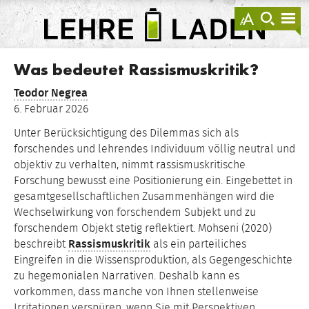
springen
Darstellu
zur
zu
anzeigen
Suche
Na
sprin
sp
LEHRE
LADEN
Was bedeutet Rassismuskritik?
Teodor Negrea
6. Februar 2026
Unter Berücksichtigung des Dilemmas sich als
forschendes und lehrendes Individuum völlig neutral und
objektiv zu verhalten, nimmt rassismuskritische
Forschung bewusst eine Positionierung ein. Eingebettet in
gesamtgesellschaftlichen Zusammenhängen wird die
Wechselwirkung von forschendem Subjekt und zu
forschendem Objekt stetig reflektiert. Mohseni (2020)
beschreibt
Rassismuskritik
als ein parteiliches
Eingreifen in die Wissensproduktion, als Gegengeschichte
zu hegemonialen Narrativen. Deshalb kann es
vorkommen, dass manche von Ihnen stellenweise
Irritationen verspüren, wenn Sie mit Perspektiven