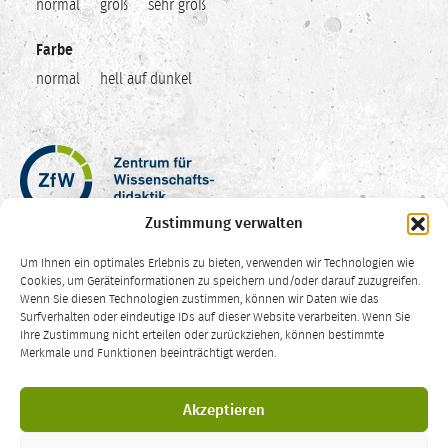
normal
groß
sehr groß
Farbe
normal
hell auf dunkel
Zentrum
für
Wissenschaftsdidaktik
Zustimmung verwalten
–
Hochschuldidaktik
Um Ihnen ein optimales Erlebnis zu bieten, verwenden wir Technologien wie
Ruhr-
Cookies, um Geräteinformationen zu speichern und/oder darauf zuzugreifen.
Universität
Wenn Sie diesen Technologien zustimmen, können wir Daten wie das
Surfverhalten oder eindeutige IDs auf dieser Website verarbeiten. Wenn Sie
Bochum
Ihre Zustimmung nicht erteilen oder zurückziehen, können bestimmte
CC
Merkmale und Funktionen beeinträchtigt werden.
BY-
SA
Die Inhalte dieser Website sind – sofern nicht anders vermerkt – lizenziert
4.0
Akzeptieren
unter einer
Creative Commons Namensnennung Weitergabe unter
gleichen Bedingungen 4.0 International Lizenz
.