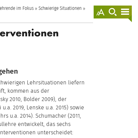
springen
ehrende im Fokus
Schwierige Situationen
Darstellungso
zur
zur
anzeigen
Suche
Nav
springen
spr
terventionen
rgehen
hwierigen Lehrsituationen liefern
ift, kommen aus der
sky 2010, Bolder 2009), der
 u.a. 2019, Lenske u.a. 2015) sowie
rs u.a. 2014). Schumacher (2011,
llehre entwickelt, das sechs
Interventionen unterscheidet: