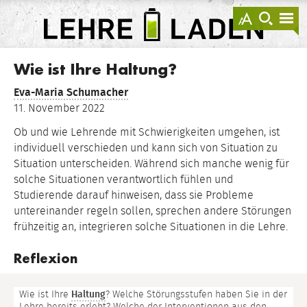
springen
Darstellu
zur
zu
anzeigen
Suche
Na
sprin
sp
LEHRE
LADEN
Wie ist Ihre Haltung?
Eva-Maria Schumacher
11. November 2022
Ob und wie Lehrende mit Schwierigkeiten umgehen, ist
individuell verschieden und kann sich von Situation zu
Situation unterscheiden. Während sich manche wenig für
solche Situationen verantwortlich fühlen und
Studierende darauf hinweisen, dass sie Probleme
untereinander regeln sollen, sprechen andere Störungen
frühzeitig an, integrieren solche Situationen in die Lehre.
Reflexion
Wie ist Ihre
Haltung
? Welche Störungsstufen haben Sie in der
Lehre bereits erlebt? Welche der Interventionen aus den