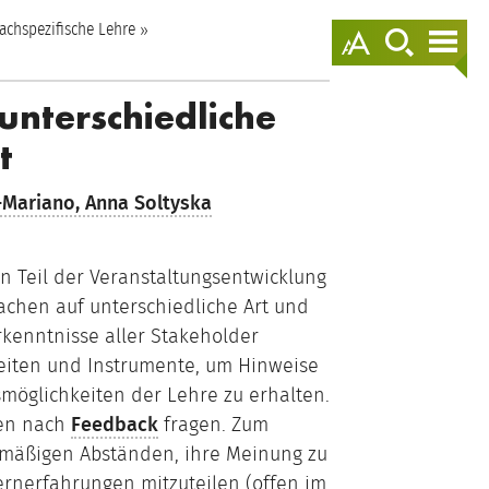
springen
achspezifische Lehre
Darstellungso
zur
zur
anzeigen
Suche
Nav
springen
spr
unterschiedliche
t
-Mariano,
Anna Soltyska
en Teil der Veranstaltungsentwicklung
achen auf unterschiedliche Art und
rkenntnisse aller Stakeholder
eiten und Instrumente, um Hinweise
möglichkeiten der Lehre zu erhalten.
den nach
Feedback
fragen. Zum
elmäßigen Abständen, ihre Meinung zu
rnerfahrungen mitzuteilen (offen im