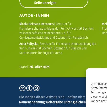
Seite anzeigen
AUTOR
INNEN
*
Nicola Heimann-Bernoussi
,
Zentrum für
Mel
Fremdsprachenausbildung der Ruhr-Universität Bochum.
Fre
Wissenschaftliche Mitarbeiterin u.a. für
Doze
Curriculumentwicklung und Dozentin für Französisch.
Anna Soltyska
,
Zentrum für Fremdsprachenausbildung der
Ruhr-Universität Bochum. Dozentin für Englisch und
Koordinatorin für Englisch-Kurse.
Stand:
26.
März
2025
Um Ihnen ein
CC
Geräteinform
BY-
Technologien
Die Inhalte dieser Website sind – sofern nicht anders vermer
dieser Websi
SA
können best
Namensnennung Weitergabe unter gleichen Bedingungen 4.
4.0