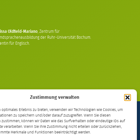
issa Oldfield-Mariano
,
Zentrum für
mdsprachenausbildung der Ruhr-Universität Bochum.
ntin für Englisch.
Zustimmung verwalten
 optimales Erlebnis zu bieten, verwenden wir Technologien wie Cookies, um
ationen zu speichern und/oder darauf zuzugreifen. Wenn Sie diesen
 zustimmen, können wir Daten wie das Surfverhalten oder eindeutige IDs auf
kt – lizenziert unter einer
Creative Commons
te verarbeiten. Wenn Sie Ihre Zustimmung nicht erteilen oder zurückziehen,
immte Merkmale und Funktionen beeinträchtigt werden.
0 International Lizenz
.