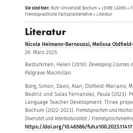
Sie sind hier:
Ruhr-Universität Bochum
LEHRE LADEN
F
Fremdsprachliche Fachsprachenlehre
Literatur
Literatur
Nicola Heimann-Bernoussi,
Melissa Oldfield
26. März 2025
Basturkmen, Helen (2010):
Developing Courses in
Palgrave Macmillan.
Borg, Simon, Davis, Alan, Oldfield-Mariano, Me
Beatriz und Salas Fernandez, Paula (2023): Pr
Language Teacher Development: Three project
Bochum (2022-2023).
Fremdsprachen und Hochschul
Diversität und Interkulturalität / Fremdsprachenleh
https://doi.org/10.46586/fuh.v100.2023.1141