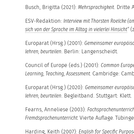
Busch, Brigitta (2021):
. Dritte 
Mehrsprachigkeit
ESV-Redaktion:
Interview mit Thorsten Roelcke (am
(z
sich von der Sprache im Alltag in vielerlei Hinsicht
“
Europarat (Hrsg.) (2001):
Gemeinsamer europäisch
. Berlin: Langenscheidt.
lehren, beurteilen
Council of Europe (eds.) (2001):
Common Europea
Cambridge: Cambr
Learning, Teaching, Assessment.
Europarat (Hrsg.) (2020):
Gemeinsamer europäisch
. Begleitband. Stuttgart: Klett.
lehren, beurteilen
Fearns, Anneliese (2003):
Fachsprachenunterric
Vierte Auflage
Tübinge
Fremdsprachenunterricht.
.
Harding, Keith (2007):
English for Specific Purpos