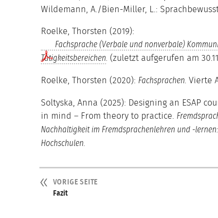
Wildemann, A./Bien-Miller, L.: Sprachbewussth
Roelke, Thorsten (2019):
Fachsprache (Verbale und nonverbale) Kommunik
(zuletzt aufgerufen am 30.11
Tätigkeits
bereichen
.
Roelke, Thorsten (2020):
Vierte A
Fachsprachen.
Soltyska, Anna (2025): Designing an ESAP cour
in mind – From theory to practice.
Fremdsprach
Nachhaltigkeit im Fremdsprachenlehren und -lernen
Hochschulen.
VORIGE SEITE
Fazit