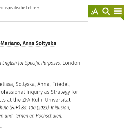
springen
achspezifische Lehre
Darstellungso
zur
zur
anzeigen
Suche
Nav
springen
spr
-Mariano,
Anna Soltyska
. London:
 English for Specific Purposes
lissa, Soltyska, Anna, Friedel,
ofessional Inquiry as Strategy for
s at the ZFA Ruhr-Universität
e (FuH) Bd. 100 (2023): Inklusion,
ren und -lernen an Hochschulen.
7