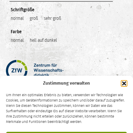
Schriftgröße
normal
groß
sehr groß
Farbe
normal
hell auf dunkel
Zentrum
für
Wissenschaftsdidaktik
Zustimmung verwalten
–
Hochschuldidaktik
Um Ihnen ein optimales Erlebnis zu bieten, verwenden wir Technologien wie
Ruhr-
Cookies, um Geräteinformationen zu speichern und/oder darauf zuzugreifen.
Universität
Wenn Sie diesen Technologien zustimmen, können wir Daten wie das
Surfverhalten oder eindeutige IDs auf dieser Website verarbeiten. Wenn Sie
Bochum
Ihre Zustimmung nicht erteilen oder zurückziehen, können bestimmte
CC
Merkmale und Funktionen beeinträchtigt werden.
BY-
SA