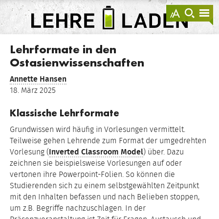
springen
Darstellu
zur
zu
anzeigen
Suche
Na
sprin
sp
LEHRE
LADEN
Lehrformate in den
Ostasienwissenschaften
Annette Hansen
18. März 2025
Klassische Lehrformate
Grundwissen wird häufig in Vorlesungen vermittelt.
Teilweise gehen Lehrende zum Format der umgedrehten
Vorlesung (
Inverted Classroom Model
) über. Dazu
zeichnen sie beispielsweise Vorlesungen auf oder
vertonen ihre Powerpoint-Folien. So können die
Studierenden sich zu einem selbstgewählten Zeitpunkt
mit den Inhalten befassen und nach Belieben stoppen,
um z.B. Begriffe nachzuschlagen. In der