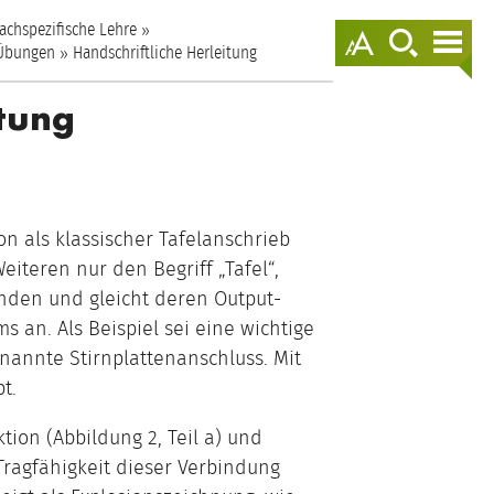
springen
achspezifische Lehre
Darstellungso
zur
zur
anzeigen
Suche
Nav
 Übungen
Handschriftliche Herleitung
springen
spr
itung
n als klassischer Tafelanschrieb
iteren nur den Begriff „Tafel“,
nden und gleicht deren Output-
 an. Als Beispiel sei eine wichtige
nannte Stirnplattenanschluss. Mit
t.
tion (Abbildung 2, Teil a) und
Tragfähigkeit dieser Verbindung