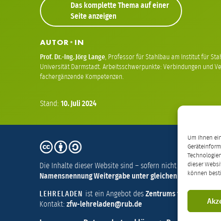
Das komplette Thema auf einer
Seite anzeigen
AUTOR
IN
*
Prof. Dr.-Ing.
Jörg Lange
,
Professor für Stahlbau am Institut für S
Universität Darmstadt. Arbeitsschwerpunkte: Verbindungen und V
fachergänzende Kompetenzen.
Stand:
10.
Juli
2024
Um Ihnen ein
CC
Geräteinform
BY-
Technologien
Die Inhalte dieser Website sind – sofern nicht anders vermer
dieser Websi
SA
können best
Namensnennung Weitergabe unter gleichen Bedingungen 4.
4.0
ist ein Angebot des
Zentrums für Wissensch
LEHRELADEN
Akz
Kontakt:
zfw-lehreladen@rub.de