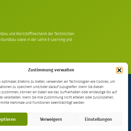
tahlbau und Werkstoffmechanik der Technischen
erbundbau sowie in der Lehre E-Learning und
Zustimmung verwalten
 optimales Erlebnis zu bieten, verwenden wir Technologien wie Cookies, um
ationen zu speichern und/oder darauf zuzugreifen. Wenn Sie diesen
 zustimmen, können wir Daten wie das Surfverhalten oder eindeutige IDs auf
kt – lizenziert unter einer
Creative Commons
te verarbeiten. Wenn Sie Ihre Zustimmung nicht erteilen oder zurückziehen,
immte Merkmale und Funktionen beeinträchtigt werden.
0 International Lizenz
.
aftsdidaktik
der
Ruhr-Universität Bochum
.
eptieren
Verweigern
Einstellungen