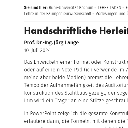
Sie sind hier:
Ruhr-Universität Bochum
LEHRE LADEN
F
Lehre in der Bauingenieurwissenschaft
Vorlesungen und
Handschriftliche Herle
Prof. Dr.-Ing.
Jörg Lange
10. Juli 2024
Das Entwickeln einer Formel oder Konstruktio
oder auf einem Note-Pad (ich verwende im We
meine aber beide Medien) bremst die Lehre
Tempo der Aufnahmefähigkeit des Auditoriums
Konstruktion des Stahlbaus gezeigt, der soge
ihm wird ein Träger an eine Stütze geschraub
In PowerPoint zeige ich die gesamte Konstruk
erläutere dann, die Formeln, mit denen die 