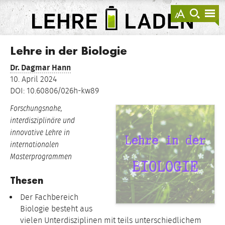
springen
Darstellu
zur
zu
anzeigen
Suche
Na
sprin
sp
LEHRE
LADEN
Lehre in der Biologie
Dr.
Dagmar Hann
10. April 2024
DOI: 10.60806/026h-kw89
Forschungsnahe,
interdisziplinäre und
innovative Lehre in
internationalen
Masterprogrammen
Thesen
Der Fachbereich
Biologie besteht aus
vielen Unterdisziplinen mit teils unterschiedlichem