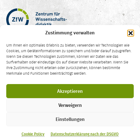
Zentrum
für
Wissenschaftsdidaktik
Zustimmung verwalten
–
Hochschuldidaktik
Um Ihnen ein optimales Erlebnis zu bieten, verwenden wir Technologien wie
Ruhr-
Cookies, um Geräteinformationen zu speichern und/oder darauf zuzugreifen.
Universität
Wenn Sie diesen Technologien zustimmen, können wir Daten wie das
Surfverhalten oder eindeutige IDs auf dieser Website verarbeiten. Wenn Sie
Bochum
Ihre Zustimmung nicht erteilen oder zurückziehen, können bestimmte
CC
Merkmale und Funktionen beeinträchtigt werden.
BY-
SA
Die Inhalte dieser Website sind – sofern nicht anders vermerkt – lizenziert
4.0
Akzeptieren
unter einer
Creative Commons Namensnennung Weitergabe unter
gleichen Bedingungen 4.0 International Lizenz
.
Verweigern
LEHRELADEN
ist ein Angebot des
Zentrums für Wissenschaftsdidaktik
der
Ruhr-Universität Bochum
. Kontakt:
zfw-lehreladen@rub.de
Einstellungen
Impressum
·
Datenschutzerklärung
·
Barrierefreiheit
·
Feedback
Cookie Policy
Datenschutzerklärung nach der DSGVO