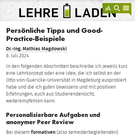
springen
Darstellu
zur
zu
anzeigen
Suche
Na
sprin
sp
LEHRE
LADEN
Persönliche Tipps und Good-
Practice-Beispiele
Dr.-Ing.
Mathias Magdowski
8. Juli 2024
In den folgenden Abschnitten beschreibe ich jeweils kurz
eine Lehrkonzept oder eine Idee, die ich selbst an der
Otto-von-Guericke-Universität in Magdeburg ausprobiert
habe und die ich guten Gewissens und mit positiven
Erfahrungen, auch aus Studierendensicht,
weiterempfehlen kann.
Personalisierbare Aufgaben und
anonymer Peer Review
Bei diesem
formativen
(also semesterbegleitenden)