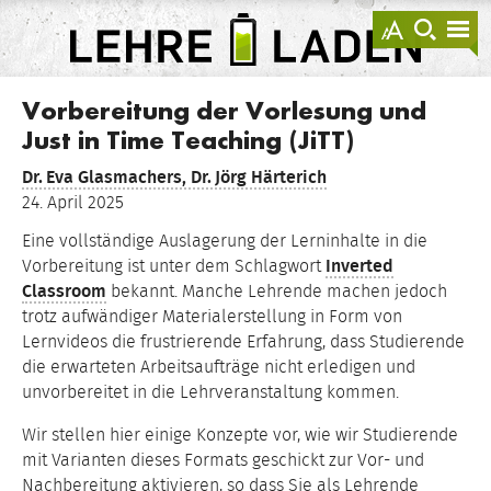
springen
Darstellu
zur
zu
anzeigen
Suche
Na
sprin
sp
LEHRE
LADEN
Vorbereitung der Vorlesung und
Just in Time Teaching (JiTT)
Dr.
Eva Glasmachers,
Dr.
Jörg Härterich
24. April 2025
Eine vollständige Auslagerung der Lerninhalte in die
Vorbereitung ist unter dem Schlagwort
Inverted
Classroom
bekannt. Manche Lehrende machen jedoch
trotz aufwändiger Materialerstellung in Form von
Lernvideos die frustrierende Erfahrung, dass Studierende
die erwarteten Arbeitsaufträge nicht erledigen und
unvorbereitet in die Lehrveranstaltung kommen.
Wir stellen hier einige Konzepte vor, wie wir Studierende
mit Varianten dieses Formats geschickt zur Vor- und
Nachbereitung aktivieren, so dass Sie als Lehrende