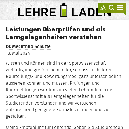
springen
Darstellu
zur
zu
anzeigen
Suche
Na
sprin
sp
LEHRE
LADEN
Leistungen überprüfen und als
Lerngelegenheiten verstehen
Dr.
Mechthild Schütte
13. Mai 2024
Wissen und Können sind in der Sportwissenschaft
vielfältig und greifen ineinander, so dass auch deren
Beurteilungs- und Bewertungsmodi ganz unterschiedlich
aussehen können und müssen. Prüfungen und
Rückmeldungen werden von vielen Lehrenden in der
Sportwissenschaft als Lerngelegenheiten für die
Studierenden verstanden und wir versuchen
entsprechend geeignete Formate zu finden und zu
gestalten.
Meine Empfehlung für Lehrende: Geben Sie Studierenden