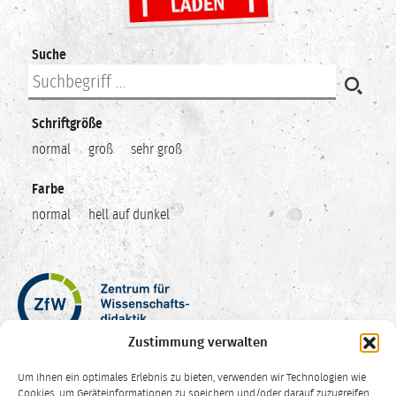
Suche
Schriftgröße
normal
groß
sehr groß
Farbe
normal
hell auf dunkel
Zentrum
für
Wissenschaftsdidaktik
Zustimmung verwalten
–
Hochschuldidaktik
Um Ihnen ein optimales Erlebnis zu bieten, verwenden wir Technologien wie
Ruhr-
Cookies, um Geräteinformationen zu speichern und/oder darauf zuzugreifen.