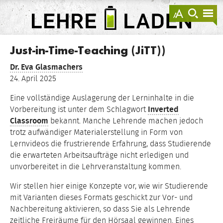
springen
Darstellu
zur
zu
anzeigen
Suche
Na
sprin
sp
LEHRE
LADEN
Just-in-Time-Teaching (JiTT))
Dr.
Eva Glasmachers
24. April 2025
Eine vollständige Auslagerung der Lerninhalte in die
Vorbereitung ist unter dem Schlagwort
Inverted
Classroom
bekannt. Manche Lehrende machen jedoch
trotz aufwändiger Materialerstellung in Form von
Lernvideos die frustrierende Erfahrung, dass Studierende
die erwarteten Arbeitsaufträge nicht erledigen und
unvorbereitet in die Lehrveranstaltung kommen.
Wir stellen hier einige Konzepte vor, wie wir Studierende
mit Varianten dieses Formats geschickt zur Vor- und
Nachbereitung aktivieren, so dass Sie als Lehrende
zeitliche Freiräume für den Hörsaal gewinnen. Eines