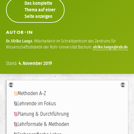
Das komplette
Thema auf einer
Seite anzeigen
AUTOR
IN
*
Dr.
Ulrike Lange
,
Mitarbeiterin im Schreibzentrum des Zentrums für
Wissenschaftsdidaktik der Ruhr-Universität Bochum
,
ulrike
lange
Stand:
4.
November
2019
Navigation
Methoden A-Z
Lehrende im Fokus
Planung & Durchführung
Lehrformate & Methoden