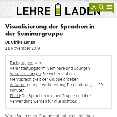
springen
Darstellu
zur
zu
anzeigen
Suche
Na
sprin
sp
LEHRE
LADEN
Visualisierung der Sprachen in
der Seminargruppe
Dr.
Ulrike Lange
21. November 2019
Fachgruppen
: alle
Veranstaltungsform
: Seminare und Übungen
Voraussetzungen
: Sie wollen mit der
Mehrsprachigkeit der Gruppe arbeiten.
Aufwand
: geringe Vorbereitung, Durchführung ca. 30
Minuten
Effekt
: Die Sprachen in einer Gruppe und ihre
Verwendung werden für alle sichtbar.
Wenn Sie in einer Gruppe mit unterschiedlichen