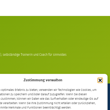
, selbständige Trainerin und Coach für sinnvolles
Zustimmung verwalten
 optimales Erlebnis zu bieten, verwenden wir Technologien wie Cookies, um
ationen zu speichern und/oder darauf zuzugreifen. Wenn Sie diesen
 zustimmen, können wir Daten wie das Surfverhalten oder eindeutige IDs auf
kt – lizenziert unter einer
Creative Commons
te verarbeiten. Wenn Sie Ihre Zustimmung nicht erteilen oder zurückziehen,
immte Merkmale und Funktionen beeinträchtigt werden.
0 International Lizenz
.