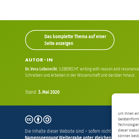
Das komplette Thema auf einer
Seite anzeigen
AUTOR
IN
*
Dr.
Vera Leberecht
,
(LEBERECHT. writing with reason and resonance)
Schreiben und Arbeiten in der Wissenschaft und darüber hinaus
Stand:
3.
Mai
2020
Um Ihnen ein
CC
Geräteinform
BY-
Technologien
Die Inhalte dieser Website sind – sofern nicht anders vermer
dieser Websi
SA
können best
Namensnennung Weitergabe unter gleichen Bedingungen 4.
4.0