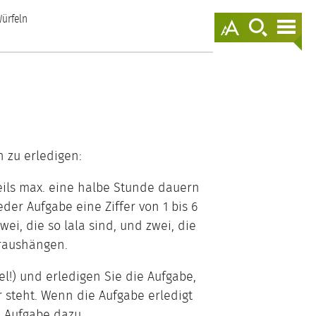
springen
ürfeln
Darstellungso
zur
zur
anzeigen
Suche
Nav
springen
spr
 zu erledigen:
weils max. eine halbe Stunde dauern
eder Aufgabe eine Ziffer von 1 bis 6
ei, die so lala sind, und zwei, die
raushängen.
el!) und erledigen Sie die Aufgabe,
r steht. Wenn die Aufgabe erledigt
e Aufgabe dazu.