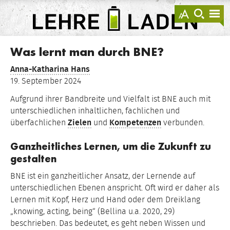
springen
Darstellu
zur
zu
anzeigen
Suche
Na
sprin
sp
LEHRE
LADEN
Was lernt man durch BNE?
Anna-Katharina Hans
19. September 2024
Aufgrund ihrer Bandbreite und Vielfalt ist BNE auch mit
unterschiedlichen inhaltlichen, fachlichen und
überfachlichen
Zielen
und
Kompetenzen
verbunden.
Ganzheitliches Lernen, um die Zukunft zu
gestalten
BNE ist ein ganzheitlicher Ansatz, der Lernende auf
unterschiedlichen Ebenen anspricht. Oft wird er daher als
Lernen mit Kopf, Herz und Hand oder dem Dreiklang
„knowing, acting, being“ (Bellina u.a. 2020, 29)
beschrieben. Das bedeutet, es geht neben Wissen und