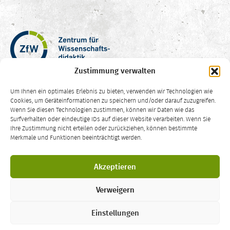
Zentrum
für
Wissenschaftsdidaktik
Zustimmung verwalten
–
Hochschuldidaktik
Um Ihnen ein optimales Erlebnis zu bieten, verwenden wir Technologien wie
Ruhr-
Cookies, um Geräteinformationen zu speichern und/oder darauf zuzugreifen.
Universität
Wenn Sie diesen Technologien zustimmen, können wir Daten wie das
Surfverhalten oder eindeutige IDs auf dieser Website verarbeiten. Wenn Sie
Bochum
Ihre Zustimmung nicht erteilen oder zurückziehen, können bestimmte
CC
Merkmale und Funktionen beeinträchtigt werden.
BY-
SA
Die Inhalte dieser Website sind – sofern nicht anders vermerkt – lizenziert
4.0
Akzeptieren
unter einer
Creative Commons Namensnennung Weitergabe unter
gleichen Bedingungen 4.0 International Lizenz
.
Verweigern
LEHRELADEN
ist ein Angebot des
Zentrums für Wissenschaftsdidaktik
der
Ruhr-Universität Bochum
. Kontakt:
zfw-lehreladen@rub.de
Einstellungen
Impressum
·
Datenschutzerklärung
·
Barrierefreiheit
·