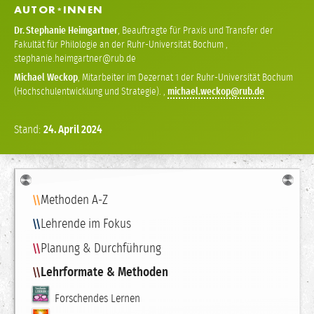
AUTOR
INNEN
*
Dr.
Stephanie Heimgartner
,
Beauftragte für Praxis und Transfer der
Fakultät für Philologie an der Ruhr-Universität Bochum
,
stephanie
heimgartner
Michael Weckop
,
Mitarbeiter im Dezernat 1 der Ruhr-Universität Bochum
(Hochschulentwicklung und Strategie).
,
michael
weckop
Stand:
24.
April
2024
Navigation
Methoden A-Z
Lehrende im Fokus
Planung & Durchführung
Lehrformate & Methoden
Forschendes Lernen