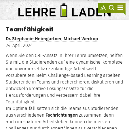
springen
Darstellu
zur
zu
anzeigen
Suche
Na
sprin
sp
LEHRE
LADEN
Teamfähigkeit
Dr.
Stephanie Heimgartner,
Michael Weckop
24. April 2024
Wenn Sie den CBL-Ansatz in Ihrer Lehre umsetzen, helfen
Sie mit, die Studierenden auf eine dynamische, komplexe
und unvorhersehbare zukünftige Arbeitswelt
vorzubereiten. Beim Challenge-based Learning arbeiten
Studierende in Teams und recherchieren, diskutieren und
entwickeln kreative Lösungsansätze für die
Herausforderungen und verbessern dabei ihre
Teamfähigkeit.
Im Optimalfall setzen sich die Teams aus Studierenden
aus verschiedenen
Fachrichtungen
zusammen, denn
auch im späteren Arbeitsleben können die meisten
Challenges nur durch Expert*innen aus verschiedenen