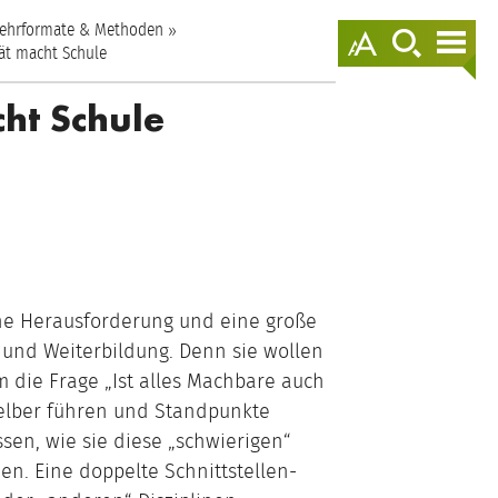
springen
ehrformate & Methoden
Darstellungso
zur
zur
anzeigen
Suche
Nav
tät macht Schule
springen
spr
cht Schule
che Herausforderung und eine große
 und Weiterbildung. Denn sie wollen
m die Frage „Ist alles Machbare auch
 selber führen und Standpunkte
en, wie sie diese „schwierigen“
n. Eine doppelte Schnittstellen-