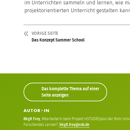
im Unterrichten sammeln und lernen, wie m
projektorientierten Unterricht gestalten kan
VORIGE SEITE
Das Konzept Summer School
Das komplette Thema auf einer
Seite anzeigen
AUTOR
IN
*
Birgit Frey
,
Mitarbeiterin beim Projekt inSTUDIESplus der Ruhr-Un
Forschendes Lernen³
,
birgit
frey