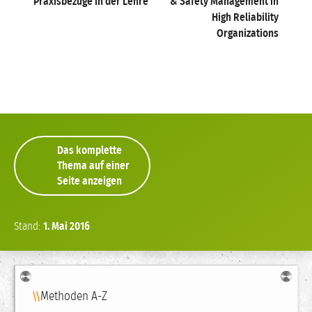
Praxisbezüge in der Lehre
& Safety Management in
High Reliability
Organizations
Das komplette
Thema auf einer
Seite anzeigen
Stand:
1.
Mai
2016
Navigation
Methoden A-Z