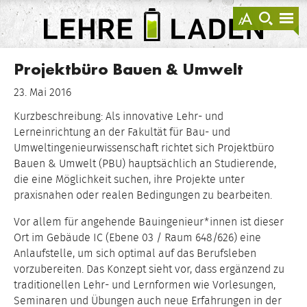
springen
Darstellu
zur
zu
anzeigen
Suche
Na
sprin
sp
LEHRE
LADEN
Projektbüro Bauen & Umwelt
23. Mai 2016
Kurzbeschreibung: Als innovative Lehr- und
Lerneinrichtung an der Fakultät für Bau- und
Umweltingenieurwissenschaft richtet sich Projektbüro
Bauen & Umwelt (PBU) hauptsächlich an Studierende,
die eine Möglichkeit suchen, ihre Projekte unter
praxisnahen oder realen Bedingungen zu bearbeiten.
Vor allem für angehende Bauingenieur*innen ist dieser
Ort im Gebäude IC (Ebene 03 / Raum 648/626) eine
Anlaufstelle, um sich optimal auf das Berufsleben
vorzubereiten. Das Konzept sieht vor, dass ergänzend zu
traditionellen Lehr- und Lernformen wie Vorlesungen,
Seminaren und Übungen auch neue Erfahrungen in der