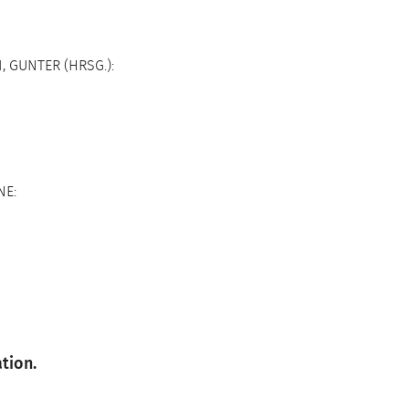
, GUNTER (HRSG.):
NE:
tion.