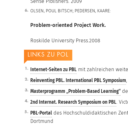
Sense Piblishers. 2009
OLSEN, POUL BITSCH; PEDERSEN, KAARE:
Problem-oriented Project Work.
Roskilde University Press.2008
LINKS ZU POL
Internet-Seiten zu PBL
mit zahlreichen weit
Reinventing PBL. International PBL Symposium
Masterprogramm „Problem-Based Learning“
der
2nd Internat. Research Symposium on PBL
. Vic
PBL-Portal
des Hochschuldidaktischen Zent
Dortmund