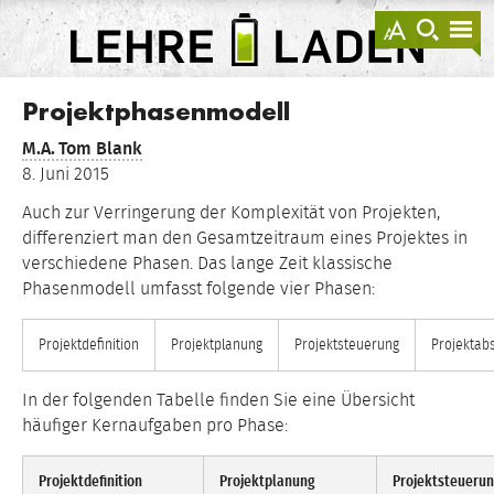
springen
Darstellu
zur
zu
anzeigen
Suche
Na
sprin
sp
LEHRE
LADEN
Projektphasenmodell
M.A.
Tom Blank
8. Juni 2015
Auch zur Verringerung der Komplexität von Projekten,
differenziert man den Gesamtzeitraum eines Projektes in
verschiedene Phasen. Das lange Zeit klassische
Phasenmodell umfasst folgende vier Phasen:
Projektdefinition
Projektplanung
Projektsteuerung
Projektab
In der folgenden Tabelle finden Sie eine Übersicht
häufiger Kernaufgaben pro Phase:
Projektdefinition
Projektplanung
Projektsteueru