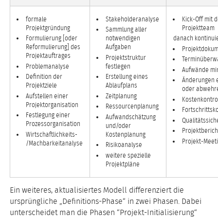
formale
Stakeholderanalyse
Kick-Off mit 
Projektgründung
Projektteam
Sammlung aller
Formulierung [oder
notwendigen
danach kontinuie
Reformulierung] des
Aufgaben
Projektdokum
Projektauftrages
Projektstruktur
Terminüberw
Problemanalyse
festlegen
Aufwände mi
Definition der
Erstellung eines
Änderungen 
Projektziele
Ablaufplans
oder abwehr
Aufstellen einer
Zeitplanung
Kostenkontro
Projektorganisation
Ressourcenplanung
Fortschrittsk
Festlegung einer
Aufwandschätzung
Qualitätssich
Prozessorganisation
und/oder
Projektberich
Wirtschaftlichkeits-
Kostenplanung
Projekt-Meet
/Machbarkeitanalyse
Risikoanalyse
weitere spezielle
Projektpläne
Ein weiteres, aktualisiertes Modell differenziert die
ursprüngliche „Definitions-Phase“ in zwei Phasen. Dabei
unterscheidet man die Phasen “Projekt-Initialisierung“