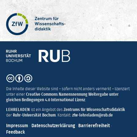
Zentrum
für
Wissenschaftsdidaktik
–
Hochschuldidaktik
Ruhr-
Universität
Bochum
CC
BY-
SA
Die Inhalte dieser Website sind – sofern nicht anders vermerkt – lizenziert
4.0
unter einer
Creative Commons Namensnennung Weitergabe unter
gleichen Bedingungen 4.0 International Lizenz
.
LEHRELADEN
ist ein Angebot des
Zentrums für Wissenschaftsdidaktik
der
Ruhr-Universität Bochum
. Kontakt:
zfw-lehreladen@rub.de
Impressum
·
Datenschutzerklärung
·
Barrierefreiheit
·
Feedback