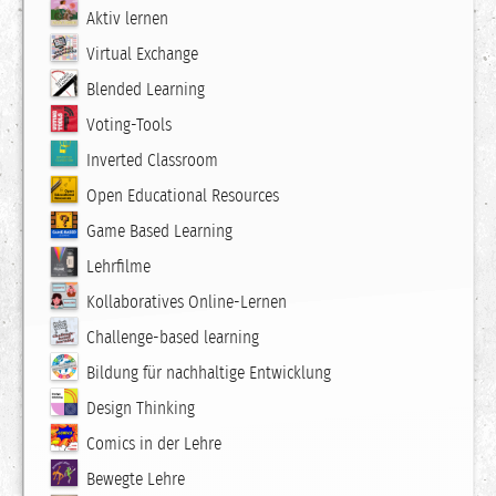
Aktiv lernen
Virtual Exchange
Blended Learning
Voting-Tools
Inverted Classroom
Open Educational Resources
Game Based Learning
Lehrfilme
Kollaboratives Online-Lernen
Challenge-based learning
Bildung für nachhaltige Entwicklung
Design Thinking
Comics in der Lehre
Bewegte Lehre