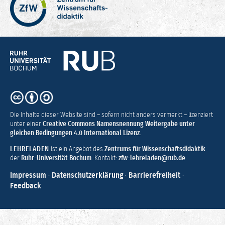
für
Wissenschaftsdidaktik
–
Hochschuldidaktik
Ruhr-
Universität
Bochum
CC
BY-
SA
Die Inhalte dieser Website sind – sofern nicht anders vermerkt – lizenziert
4.0
unter einer
Creative Commons Namensnennung Weitergabe unter
gleichen Bedingungen 4.0 International Lizenz
.
LEHRELADEN
ist ein Angebot des
Zentrums für Wissenschaftsdidaktik
der
Ruhr-Universität Bochum
. Kontakt:
zfw-lehreladen@rub.de
Impressum
·
Datenschutzerklärung
·
Barrierefreiheit
·
Feedback