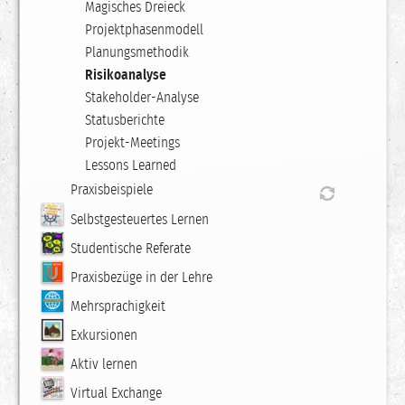
Magisches Dreieck
Projektphasenmodell
Planungsmethodik
Risikoanalyse
Stakeholder-Analyse
Statusberichte
Projekt-Meetings
Lessons Learned
Praxisbeispiele
Selbstgesteuertes Lernen
Studentische Referate
Praxisbezüge in der Lehre
Mehrsprachigkeit
Exkursionen
Aktiv lernen
Virtual Exchange