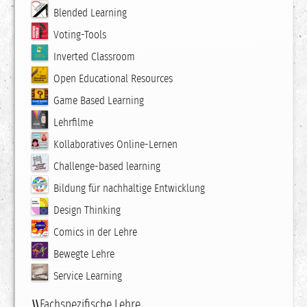
Blended Learning
Voting-Tools
Inverted Classroom
Open Educational Resources
Game Based Learning
Lehrfilme
Kollaboratives Online-Lernen
Challenge-based learning
Bildung für nachhaltige Entwicklung
Design Thinking
Comics in der Lehre
Bewegte Lehre
Service Learning
Fachspezifische Lehre