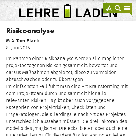
springen
Darstellu
zur
zu
anzeigen
Suche
Na
sprin
sp
LEHRE
LADEN
Risikoanalyse
M.A.
Tom Blank
8. Juni 2015
Im Rahmen einer Risikoanalyse werden alle möglichen
projektbezogenen Risiken gesammelt, bewertet und
daraus Maßnahmen abgeleitet, diese zu vermeiden,
abzuschwächen oder zu übertragen.
Im einfachsten Fall führt man eine Art Brainstorming mit
dem Projektteam durch und sammelt hier alle
relevanten Risiken. Es gibt aber auch vorgegebene
Kategorien von Projektrisiken, Checklisten und
Fragekatalogen, die allerdings je nach Art des Projektes
unterschiedlich aussehen müssen. Die drei Faktoren des
Modells des ‚magischen Dreiecks‘ bieten aber auch eine
gute Orientierung für die Identifikation von potentiellen