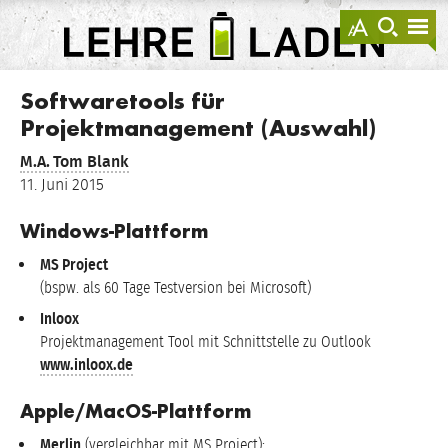
springen
Darstellu
zur
zu
anzeigen
Suche
Na
sprin
sp
LEHRE
LADEN
Softwaretools für
Projektmanagement (Auswahl)
M.A.
Tom Blank
11. Juni 2015
Windows-Plattform
MS Project
(bspw. als 60 Tage Testversion bei Microsoft)
Inloox
Projektmanagement Tool mit Schnittstelle zu Outlook
www.inloox.de
Apple/MacOS-Plattform
Merlin
(vergleichbar mit MS Project):