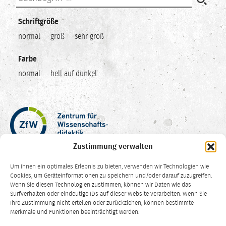
Schriftgröße
normal
groß
sehr groß
Farbe
normal
hell auf dunkel
Zentrum
für
Wissenschaftsdidaktik
Zustimmung verwalten
–
Hochschuldidaktik
Um Ihnen ein optimales Erlebnis zu bieten, verwenden wir Technologien wie
Ruhr-
Cookies, um Geräteinformationen zu speichern und/oder darauf zuzugreifen.
Universität
Wenn Sie diesen Technologien zustimmen, können wir Daten wie das
Surfverhalten oder eindeutige IDs auf dieser Website verarbeiten. Wenn Sie
Bochum
Ihre Zustimmung nicht erteilen oder zurückziehen, können bestimmte
CC
Merkmale und Funktionen beeinträchtigt werden.
BY-