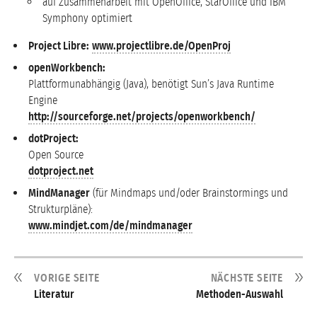
auf Zusammenarbeit mit OpenOffice, StarOffice und IBM
Symphony optimiert
Project Libre:
www.projectlibre.de/OpenProj
openWorkbench:
Plattformunabhängig (Java), benötigt Sun’s Java Runtime
Engine
http://sourceforge.net/projects/openworkbench/
dotProject:
Open Source
dotproject.net
MindManager
(für Mindmaps und/oder Brainstormings und
Strukturpläne):
www.mindjet.com/de/mindmanager
VORIGE SEITE
NÄCHSTE SEITE
Literatur
Methoden-Auswahl