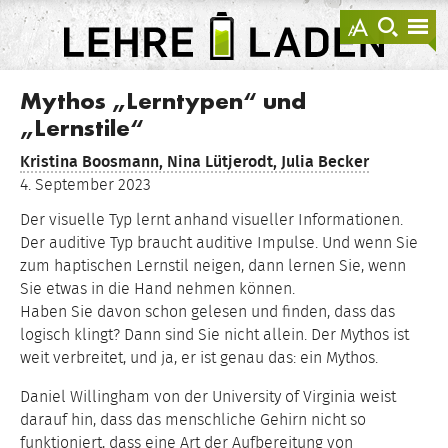
springen
Darstellu
zur
zu
anzeigen
Suche
Na
sprin
sp
LEHRE
LADEN
Mythos „Lerntypen“ und
„Lernstile“
Kristina Boosmann,
Nina Lütjerodt,
Julia Becker
4. September 2023
Der visuelle Typ lernt anhand visueller Informationen.
Der auditive Typ braucht auditive Impulse. Und wenn Sie
zum haptischen Lernstil neigen, dann lernen Sie, wenn
Sie etwas in die Hand nehmen können.
Haben Sie davon schon gelesen und finden, dass das
logisch klingt? Dann sind Sie nicht allein. Der Mythos ist
weit verbreitet, und ja, er ist genau das: ein Mythos.
Daniel Willingham von der University of Virginia weist
darauf hin, dass das menschliche Gehirn nicht so
funktioniert, dass eine Art der Aufbereitung von