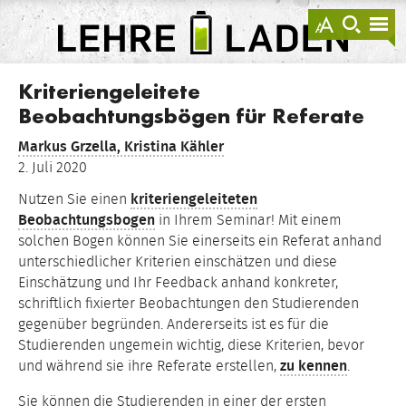
springen
Darstellu
zur
zu
anzeigen
Suche
Na
sprin
sp
LEHRE
LADEN
Kriteriengeleitete
Beobachtungsbögen für Referate
Markus Grzella,
Kristina Kähler
2. Juli 2020
Nutzen Sie einen
kriteriengeleiteten
Beobachtungsbogen
in Ihrem Seminar! Mit einem
solchen Bogen können Sie einerseits ein Referat anhand
unterschiedlicher Kriterien einschätzen und diese
Einschätzung und Ihr Feedback anhand konkreter,
schriftlich fixierter Beobachtungen den Studierenden
gegenüber begründen. Andererseits ist es für die
Studierenden ungemein wichtig, diese Kriterien, bevor
und während sie ihre Referate erstellen,
zu kennen
.
Sie können die Studierenden in einer der ersten