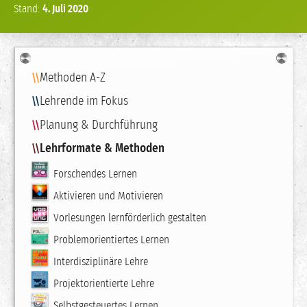
Stand:
4.
Juli
2020
Navigation
Methoden A-Z
Lehrende im Fokus
Planung & Durchführung
Lehrformate & Methoden
Forschendes Lernen
Aktivieren und Motivieren
Vorlesungen lernförderlich gestalten
Problemorientiertes Lernen
Interdisziplinäre Lehre
Projektorientierte Lehre
Selbstgesteuertes Lernen