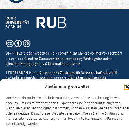
–
Hochschuldidaktik
Ruhr-
Universität
Bochum
CC
BY-
SA
Die Inhalte dieser Website sind – sofern nicht anders vermerkt – lizenziert
4.0
unter einer
Creative Commons Namensnennung Weitergabe unter
gleichen Bedingungen 4.0 International Lizenz
.
LEHRELADEN
ist ein Angebot des
Zentrums für Wissenschaftsdidaktik
der
Ruhr-Universität Bochum
. Kontakt:
zfw-lehreladen@rub.de
Zustimmung verwalten
Impressum
·
Datenschutzerklärung
·
Barrierefreiheit
·
Feedback
Um Ihnen ein optimales Erlebnis zu bieten, verwenden wir Technologien wie
Cookies, um Geräteinformationen zu speichern und/oder darauf zuzugreifen.
Wenn Sie diesen Technologien zustimmen, können wir Daten wie das Surfverhalte
oder eindeutige IDs auf dieser Website verarbeiten. Wenn Sie Ihre Zustimmung
nicht erteilen oder zurückziehen, können bestimmte Merkmale und Funktionen
beeinträchtigt werden.