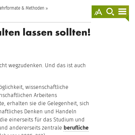
springen
ehrformate & Methoden
Darstellungso
zur
zur
anzeigen
Suche
Nav
springen
spr
ten lassen sollten!
icht wegzudenken. Und das ist auch
lichkeit, wissenschaftliche
nschaftlichen Arbeitens
, erhalten sie die Gelegenheit, sich
chaftliches Denken und Handeln
die einerseits für das Studium und
 und andererseits zentrale
berufliche