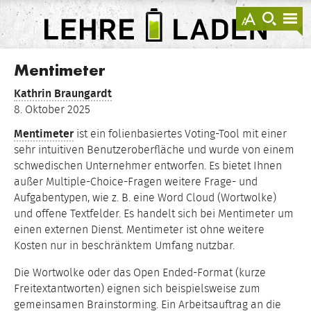
springen
Darstellu
zur
zu
anzeigen
Suche
Na
sprin
sp
LEHRE
LADEN
Mentimeter
Kathrin Braungardt
8. Oktober 2025
Mentimeter
ist ein folienbasiertes Voting-Tool mit einer
sehr intuitiven Benutzeroberfläche und wurde von einem
schwedischen Unternehmer entworfen. Es bietet Ihnen
außer Multiple-Choice-Fragen weitere Frage- und
Aufgabentypen, wie z. B. eine Word Cloud (Wortwolke)
und offene Textfelder. Es handelt sich bei Mentimeter um
einen externen Dienst. Mentimeter ist ohne weitere
Kosten nur in beschränktem Umfang nutzbar.
Die Wortwolke oder das Open Ended-Format (kurze
Freitextantworten) eignen sich beispielsweise zum
gemeinsamen Brainstorming. Ein Arbeitsauftrag an die