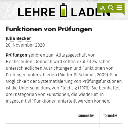
springen
Darstellu
zur
zu
anzeigen
Suche
Na
sprin
sp
LEHRE
LADEN
Funktionen von Prüfungen
Julia Becker
20. November 2020
Prüfungen
gehören zum Alltagsgeschäft von
Hochschulen. Dennoch wird selten explizit zwischen
unterschiedlichen Ausrichtungen und Funktionen von
Prüfungen unterschieden (Müller & Schmidt, 2009). Eine
Möglichkeit der Systematisierung von Prüfungsfunktionen
ist die Unterscheidung von Flechsig (1976). Sie beinhaltet
drei Kategorien von Funktionen, die wiederum in
insgesamt elf Funktionen unterteilt werden können.
summativ
formativ