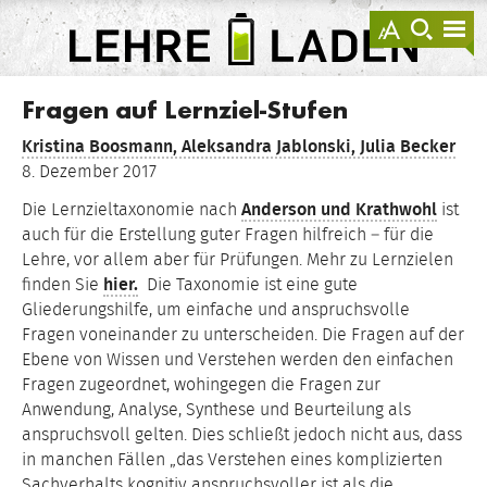
springen
Darstellu
zur
zu
anzeigen
Suche
Na
sprin
sp
LEHRE
LADEN
Fragen auf Lernziel-Stufen
Kristina Boosmann,
Aleksandra Jablonski,
Julia Becker
8. Dezember 2017
Die Lernzieltaxonomie nach
Anderson und Krathwohl
ist
auch für die Erstellung guter Fragen hilfreich – für die
Lehre, vor allem aber für Prüfungen. Mehr zu Lernzielen
finden Sie
hier.
Die Taxonomie ist eine gute
Gliederungshilfe, um einfache und anspruchsvolle
Fragen voneinander zu unterscheiden. Die Fragen auf der
Ebene von Wissen und Verstehen werden den einfachen
Fragen zugeordnet, wohingegen die Fragen zur
Anwendung, Analyse, Synthese und Beurteilung als
anspruchsvoll gelten. Dies schließt jedoch nicht aus, dass
in manchen Fällen „das Verstehen eines komplizierten
Sachverhalts kognitiv anspruchsvoller ist als die