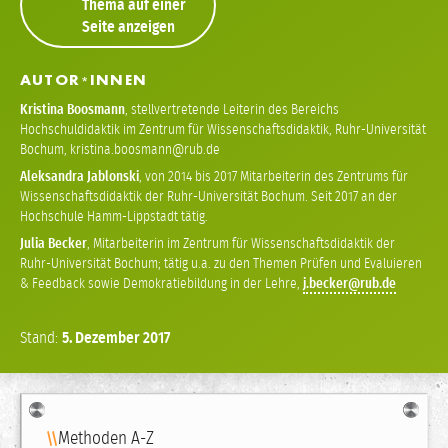
Thema auf einer
Seite anzeigen
AUTOR
INNEN
*
Kristina Boosmann
,
stellvertretende Leiterin des Bereichs
Hochschuldidaktik im Zentrum für Wissenschaftsdidaktik, Ruhr-Universität
Bochum
,
kristina
boosmann
Aleksandra Jablonski
,
von 2014 bis 2017 Mitarbeiterin des Zentrums für
Wissenschaftsdidaktik der Ruhr-Universität Bochum. Seit 2017 an der
Hochschule Hamm-Lippstadt tätig.
Julia Becker
,
Mitarbeiterin im Zentrum für Wissenschaftsdidaktik der
Ruhr-Universität Bochum; tätig u.a. zu den Themen Prüfen und Evaluieren
& Feedback sowie Demokratiebildung in der Lehre
,
j
becker
Stand:
5.
Dezember
2017
Navigation
Methoden A-Z