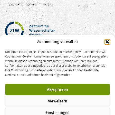
normal
hell auf dunkel
Zentrum
für
Wissenschaftsdidaktik
Zustimmung verwalten
–
Hochschuldidaktik
Um Ihnen ein optimales Erlebnis zu bieten, verwenden wir Technologien wie
Ruhr-
Cookies, um Geräteinformationen zu speichern und/oder darauf zuzugreifen.
Universität
Wenn Sie diesen Technologien zustimmen, können wir Daten wie das
Surfverhalten oder eindeutige IDs auf dieser Website verarbeiten. Wenn Sie
Bochum
Ihre Zustimmung nicht erteilen oder zurückziehen, können bestimmte
CC
Merkmale und Funktionen beeinträchtigt werden.
BY-
SA
Die Inhalte dieser Website sind – sofern nicht anders vermerkt – lizenziert
4.0
Akzeptieren
unter einer
Creative Commons Namensnennung Weitergabe unter
gleichen Bedingungen 4.0 International Lizenz
.
Verweigern
LEHRELADEN
ist ein Angebot des
Zentrums für Wissenschaftsdidaktik
der
Ruhr-Universität Bochum
. Kontakt:
zfw-lehreladen@rub.de
Einstellungen