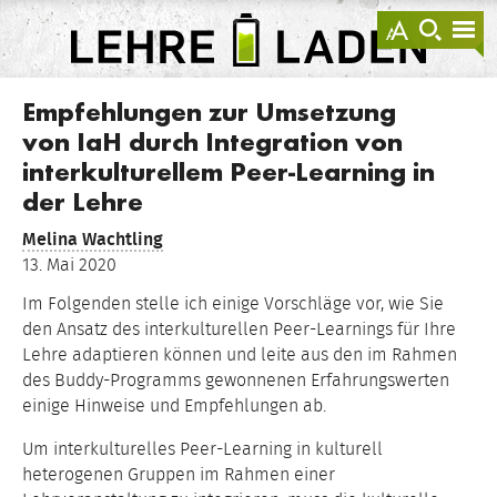
springen
Darstellu
zur
zu
anzeigen
Suche
Na
sprin
sp
LEHRE
LADEN
Empfehlungen zur Umsetzung
von IaH durch Integration von
interkulturellem Peer-Learning in
der Lehre
Melina Wachtling
13. Mai 2020
Im Folgenden stelle ich einige Vorschläge vor, wie Sie
den Ansatz des interkulturellen Peer-Learnings für Ihre
Lehre adaptieren können und leite aus den im Rahmen
des Buddy-Programms gewonnenen Erfahrungswerten
einige Hinweise und Empfehlungen ab.
Um interkulturelles Peer-Learning in kulturell
heterogenen Gruppen im Rahmen einer