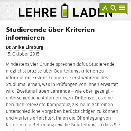
springen
Darstellu
zur
zu
anzeigen
Suche
Na
sprin
sp
LEHRE
LADEN
Studierende über Kriterien
informieren
Dr.
Anika Limburg
15. Oktober 2015
Mindestens vier Gründe sprechen dafür, Studierende
möglichst präzise über Beurteilungskriterien zu
informieren: Erstens können sie erst während des
Studiums lernen, was in Prüfungen von ihnen erwartet
wird. Zweitens haben Lehrende – wie oben gezeigt –
unterschiedliche Anforderungen. Drittens ist es eine
beruflich relevante Kompetenz, z.B. beim Schreiben
unterschiedliche Vorgaben berücksichtigen zu können
und viertens erleichtert Ihnen die Offenlegung von
Kriterien die Betreuung
die Beurteilung, so dass Sie
und