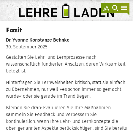
springen
Darstellu
zur
zu
anzeigen
Suche
Na
sprin
sp
LEHRE
LADEN
Fazit
Dr.
Yvonne Konstanze Behnke
30. September 2025
Gestalten Sie Lehr- und Lernprozesse nach
wissenschaftlich fundierten Ansätzen, deren Wirksamkeit
belegt ist.
Hinterfragen Sie Lernweisheiten kritisch, statt sie einfach
zu übernehmen, nur weil »es schon immer so gemacht
wurde« oder sie gerade im Trend liegen.
Bleiben Sie dran: Evaluieren Sie Ihre Maßnahmen,
sammeln Sie Feedback und verbessern Sie
kontinuierlich. Wenn Ihre Lehr- und Lernkonzepte die
oben genannten Aspekte berücksichtigen, sind Sie bereits