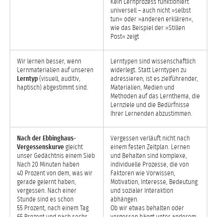
Kein Lernprozess funktioniert
universell – auch nicht »selbst
tun« oder »anderen erklären«,
wie das Beispiel der »Stillen
Post« zeigt
Wir lernen besser, wenn
Lerntypen sind wissenschaftlich
Lernmaterialien auf unseren
widerlegt. Statt Lerntypen zu
Lerntyp
(visuell, auditiv,
adressieren, ist es zielführender,
haptisch) abgestimmt sind.
Materialien, Medien und
Methoden auf das Lernthema, die
Lernziele und die Bedürfnisse
Ihrer Lernenden abzustimmen.
Nach der Ebbinghaus-
Vergessen verläuft nicht nach
Vergessenskurve
gleicht
einem festen Zeitplan. Lernen
unser Gedächtnis einem Sieb
und Behalten sind komplexe,
Nach 20 Minuten haben
individuelle Prozesse, die von
40 Prozent von dem, was wir
Faktoren wie Vorwissen,
gerade gelernt haben,
Motivation, Interesse, Bedeutung
vergessen. Nach einer
und sozialer Interaktion
Stunde sind es schon
abhängen.
55 Prozent, nach einem Tag
Ob wir etwas behalten oder
65 Prozent und nach sechs
vergessen hängt unter anderem