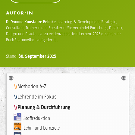
AUTOR
IN
*
Dr.
Yvonne Konstanze Behnke
,
Learning-&-Development-Strategin,
Consultant, Trainerin und Speakerin. Sie verbindet Forschung, Didaktik,
Design und Praxis, u.a. zu evidenzbasiertem Lernen. 2025 erschien ihr
Buch "Lernmythen aufgedeckt".
Stand:
30.
September
2025
Navigation
Methoden A-Z
Lehrende im Fokus
Planung & Durchführung
Stoffreduktion
Lehr- und Lernziele