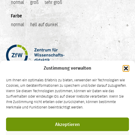
normal
groß
sehr groß
Farbe
normal
hell auf dunkel
Zentrum
für
Wissenschaftsdidaktik
Zustimmung verwalten
–
Hochschuldidaktik
Um Ihnen ein optimales Erlebnis zu bieten, verwenden wir Technologien wie
Ruhr-
Cookies, um Geräteinformationen zu speichern und/oder darauf zuzugreifen.
Universität
Wenn Sie diesen Technologien zustimmen, können wir Daten wie das
Surfverhalten oder eindeutige IDs auf dieser Website verarbeiten. Wenn Sie
Bochum
Ihre Zustimmung nicht erteilen oder zurückziehen, können bestimmte
CC
Merkmale und Funktionen beeinträchtigt werden.
BY-
SA
Die Inhalte dieser Website sind – sofern nicht anders vermerkt – lizenziert
4.0
Akzeptieren
unter einer
Creative Commons Namensnennung Weitergabe unter
gleichen Bedingungen 4.0 International Lizenz
.