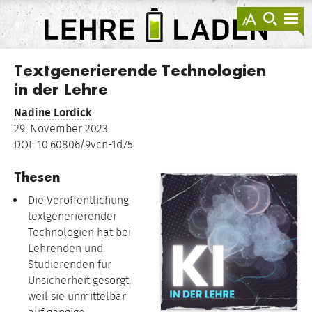
springen
Darstellu
zur
zu
anzeigen
Suche
Na
sprin
sp
LEHRE
LADEN
Textgenerierende Technologien
in der Lehre
Nadine Lordick
29. November 2023
DOI: 10.60806/9vcn-1d75
Thesen
Die Veröffentlichung
textgenerierender
Technologien hat bei
Lehrenden und
Studierenden für
Unsicherheit gesorgt,
weil sie unmittelbar