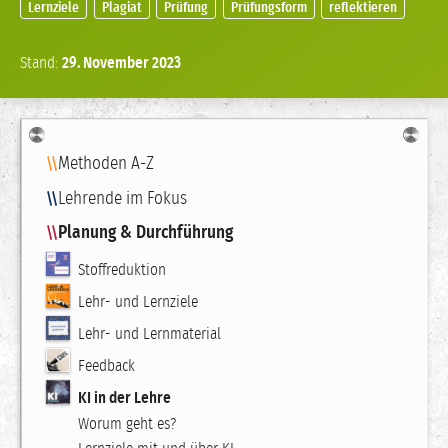
Lernziele
Plagiat
Prüfung
Prüfungsform
reflektieren
Stand:
29.
November
2023
Navigation
Methoden A-Z
Lehrende im Fokus
Planung & Durchführung
Stoffreduktion
Lehr- und Lernziele
Lehr- und Lernmaterial
Feedback
KI in der Lehre
Worum geht es?