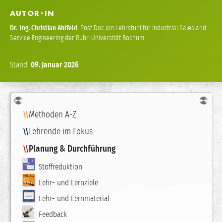
AUTOR
IN
*
Dr.-Ing.
Christian Ahlfeld
,
Post Doc am Lehrstuhl für Industrial Sales and
Service Engineering der Ruhr-Universität Bochum.
Stand:
09.
Januar
2026
Navigation
Methoden A-Z
Lehrende im Fokus
Planung & Durchführung
Stoffreduktion
Lehr- und Lernziele
Lehr- und Lernmaterial
Feedback