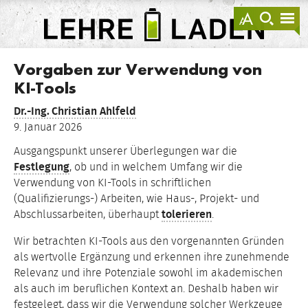
springen
Darstellu
zur
zu
anzeigen
Suche
Na
sprin
sp
LEHRE
LADEN
Vorgaben zur Verwendung von
KI-Tools
Dr.-Ing.
Christian Ahlfeld
9. Januar 2026
Ausgangspunkt unserer Überlegungen war die
Festlegung
, ob und in welchem Umfang wir die
Verwendung von KI-Tools in schriftlichen
(Qualifizierungs-) Arbeiten, wie Haus-, Projekt- und
Abschlussarbeiten, überhaupt
tolerieren
.
Wir betrachten KI-Tools aus den vorgenannten Gründen
als wertvolle Ergänzung und erkennen ihre zunehmende
Relevanz und ihre Potenziale sowohl im akademischen
als auch im beruflichen Kontext an. Deshalb haben wir
festgelegt, dass wir die Verwendung solcher Werkzeuge