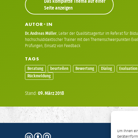
Das komplette Thema auf einer
Seite anzeigen
AUTOR
IN
*
Dr.
Andreas Müller
,
Leiter der Qualitätsagentur im Referat für Bil
hochschuldidaktischer Trainer mit den Themenschwerpunkten Eval
Prüfungen, Einsatz von Feedback
TAGS
Beratung
beurteilen
Bewertung
Dialog
Evaluation
Rückmeldung
Stand:
09.
März
2018
Um Ihnen ein
CC
Geräteinform