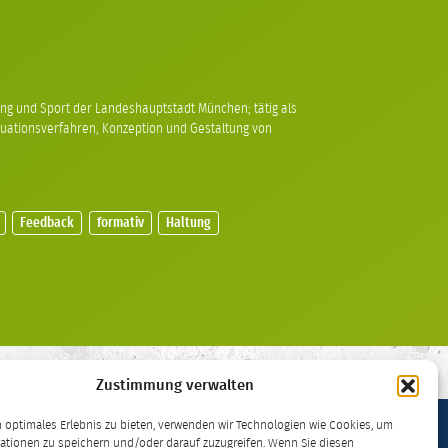
dung und Sport der Landeshauptstadt München; tätig als
uationsverfahren, Konzeption und Gestaltung von
Feedback
formativ
Haltung
Zustimmung verwalten
 optimales Erlebnis zu bieten, verwenden wir Technologien wie Cookies, um
ationen zu speichern und/oder darauf zuzugreifen. Wenn Sie diesen