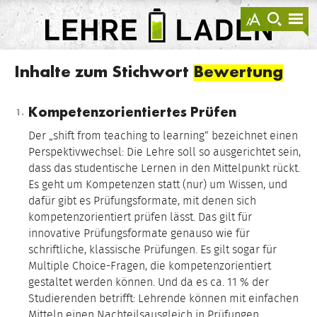
springen
Darstellu
zur
zu
anzeigen
Suche
Na
sprin
sp
LEHRE
LADEN
Inhalte zum Stichwort
Bewertung
Kompetenzorientiertes Prüfen
Der „shift from teaching to learning“ bezeichnet einen
Perspektivwechsel: Die Lehre soll so ausgerichtet sein,
dass das studentische Lernen in den Mittelpunkt rückt.
Es geht um Kompetenzen statt (nur) um Wissen, und
dafür gibt es Prüfungsformate, mit denen sich
kompetenzorientiert prüfen lässt. Das gilt für
innovative Prüfungsformate genauso wie für
schriftliche, klassische Prüfungen. Es gilt sogar für
Multiple Choice-Fragen, die kompetenzorientiert
gestaltet werden können. Und da es ca. 11 % der
Studierenden betrifft: Lehrende können mit einfachen
Mitteln einen Nachteilsausgleich in Prüfungen