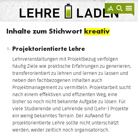
springen
Darstellu
zur
zu
anzeigen
Suche
Na
sprin
sp
LEHRE
LADEN
Inhalte zum Stichwort
kreativ
Projektorientierte Lehre
Lehrveranstaltungen mit Projektbezug verfolgen
häufig Ziele wie praktische Erfahrungen zu generieren,
transferorientiert zu lehren und lernen zu lassen und
neben den fachbezogenen Inhalten auch
Projektmanagement zu vermitteln. Projektarbeit sucht
nach einem effektiven und effizienten Weg, eine
bisher so noch nicht bekannte Aufgabe zu lösen. Für
viele Studierende und Lehrende sind (Lehr-) Projekte
ein wenig bekanntes Terrain. Der Aufwand für
projektorientierte Lehre sollte nicht unterschätzt
werden, weder zeitlich noch organisatorisch.