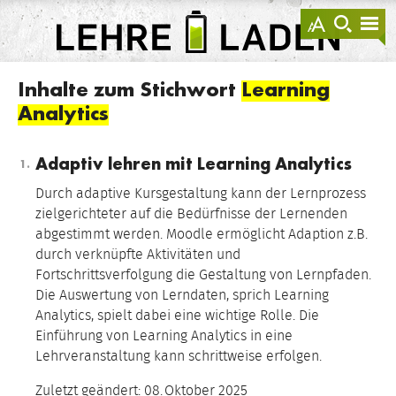
springen
Darstellu
zur
zu
anzeigen
Suche
Na
sprin
sp
LEHRE
LADEN
Inhalte zum Stichwort
Learning
Analytics
Adaptiv lehren mit Learning Analytics
Durch adaptive Kursgestaltung kann der Lernprozess
zielgerichteter auf die Bedürfnisse der Lernenden
abgestimmt werden. Moodle ermöglicht Adaption z.B.
durch verknüpfte Aktivitäten und
Fortschrittsverfolgung die Gestaltung von Lernpfaden.
Die Auswertung von Lerndaten, sprich Learning
Analytics, spielt dabei eine wichtige Rolle. Die
Einführung von Learning Analytics in eine
Lehrveranstaltung kann schrittweise erfolgen.
Zuletzt geändert:
08.
Oktober
2025