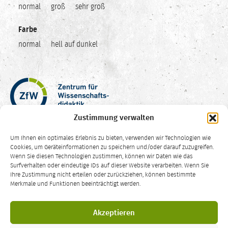
normal
groß
sehr groß
Farbe
normal
hell auf dunkel
Zentrum
für
Wissenschaftsdidaktik
Zustimmung verwalten
–
Hochschuldidaktik
Um Ihnen ein optimales Erlebnis zu bieten, verwenden wir Technologien wie
Ruhr-
Cookies, um Geräteinformationen zu speichern und/oder darauf zuzugreifen.
Universität
Wenn Sie diesen Technologien zustimmen, können wir Daten wie das
Surfverhalten oder eindeutige IDs auf dieser Website verarbeiten. Wenn Sie
Bochum
Ihre Zustimmung nicht erteilen oder zurückziehen, können bestimmte
CC
Merkmale und Funktionen beeinträchtigt werden.
BY-
SA
Die Inhalte dieser Website sind – sofern nicht anders vermerkt – lizenziert
4.0
Akzeptieren
unter einer
Creative Commons Namensnennung Weitergabe unter
gleichen Bedingungen 4.0 International Lizenz
.