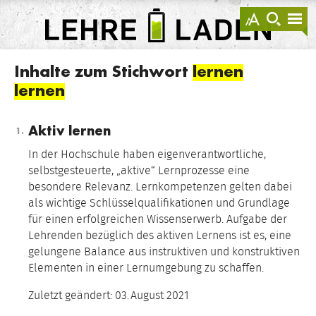
springen
Darstellu
zur
zu
anzeigen
Suche
Na
sprin
sp
LEHRE
LADEN
Inhalte zum Stichwort
lernen
lernen
Aktiv lernen
In der Hochschule haben eigenverantwortliche,
selbstgesteuerte, „aktive“ Lernprozesse eine
besondere Relevanz. Lernkompetenzen gelten dabei
als wichtige Schlüsselqualifikationen und Grundlage
für einen erfolgreichen Wissenserwerb. Aufgabe der
Lehrenden bezüglich des aktiven Lernens ist es, eine
gelungene Balance aus instruktiven und konstruktiven
Elementen in einer Lernumgebung zu schaffen.
Zuletzt geändert:
03.
August
2021