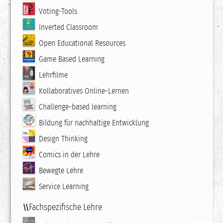
Voting-Tools
Inverted Classroom
Open Educational Resources
Game Based Learning
Lehrfilme
Kollaboratives Online-Lernen
Challenge-based learning
Bildung für nachhaltige Entwicklung
Design Thinking
Comics in der Lehre
Bewegte Lehre
Service Learning
Fachspezifische Lehre