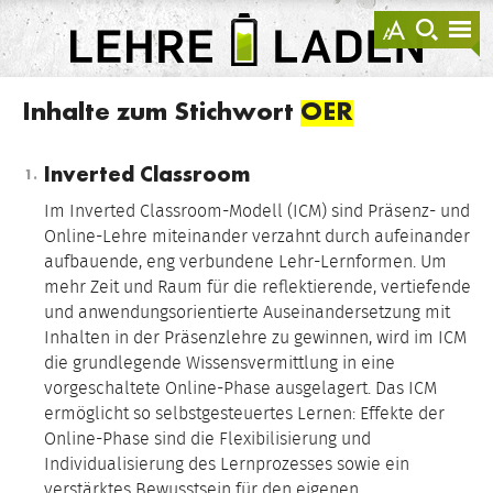
springen
Darstellu
zur
zu
anzeigen
Suche
Na
sprin
sp
LEHRE
LADEN
Inhalte zum Stichwort
OER
Inverted Classroom
Im Inverted Classroom-Modell (ICM) sind Präsenz- und
Online-Lehre miteinander verzahnt durch aufeinander
aufbauende, eng verbundene Lehr-Lernformen. Um
mehr Zeit und Raum für die reflektierende, vertiefende
und anwendungsorientierte Auseinandersetzung mit
Inhalten in der Präsenzlehre zu gewinnen, wird im ICM
die grundlegende Wissensvermittlung in eine
vorgeschaltete Online-Phase ausgelagert. Das ICM
ermöglicht so selbstgesteuertes Lernen: Effekte der
Online-Phase sind die Flexibilisierung und
Individualisierung des Lernprozesses sowie ein
verstärktes Bewusstsein für den eigenen