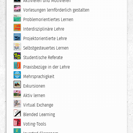
Aktivieren und Motivieren
Vorlesungen lernförderlich gestalten
Problemorientiertes Lernen
Interdisziplinäre Lehre
Projektorientierte Lehre
Selbstgesteuertes Lernen
Studentische Referate
Praxisbezüge in der Lehre
Mehrsprachigkeit
Exkursionen
Aktiv lernen
Virtual Exchange
Blended Learning
Voting-Tools