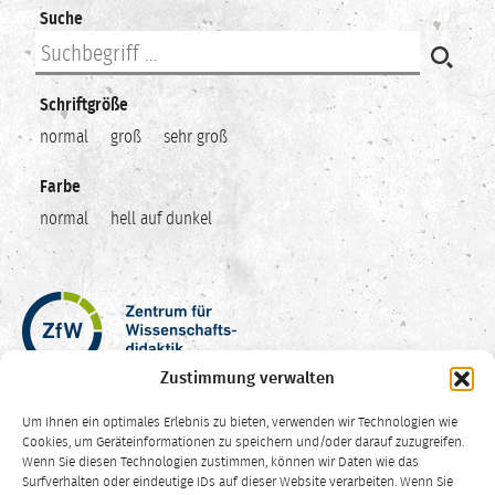
Suche
Schriftgröße
normal
groß
sehr groß
Farbe
normal
hell auf dunkel
Zentrum
für
Wissenschaftsdidaktik
Zustimmung verwalten
–
Hochschuldidaktik
Um Ihnen ein optimales Erlebnis zu bieten, verwenden wir Technologien wie
Ruhr-
Cookies, um Geräteinformationen zu speichern und/oder darauf zuzugreifen.
Universität
Wenn Sie diesen Technologien zustimmen, können wir Daten wie das
Surfverhalten oder eindeutige IDs auf dieser Website verarbeiten. Wenn Sie
Bochum