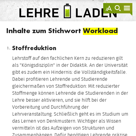
springen
Darstellu
zur
zu
anzeigen
Suche
Na
sprin
sp
LEHRE
LADEN
Inhalte zum Stichwort
Workload
Stoffreduktion
Lehrstoff auf den fachlichen Kern zu reduzieren gilt
als "Königsdisziplin" in der Didaktik. An der Universität
gibt es zudem ein Hindernis: die Vollständigkeitsfalle.
Dabei profitieren Lehrende und Studierende
gleichermaßen von Stoffreduktion: Mit reduzierter
Stoffmenge können Lehrende die Studierenden in der
Lehre besser aktivieren, und sie hilft bei der
Vorbereitung und Durchführung der
Lehrveranstaltung. Schließlich geht es im Studium um
das Lernen von Denkmustern. Wichtiger als Wissen
vermitteln ist das Aufzeigen von Strukturen und
Zusammenhängen. Dafür benötigen Lehrende präzise