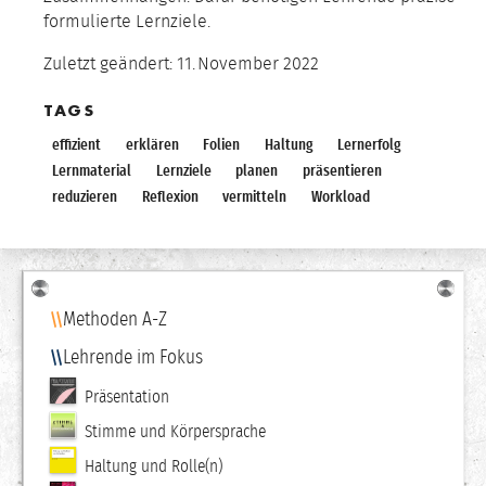
formulierte Lernziele.
Zuletzt geändert:
11.
November
2022
TAGS
effizient
erklären
Folien
Haltung
Lernerfolg
Lernmaterial
Lernziele
planen
präsentieren
reduzieren
Reflexion
vermitteln
Workload
Navigation
Methoden A-Z
Lehrende im Fokus
Präsentation
Stimme und Körpersprache
Haltung und Rolle(n)