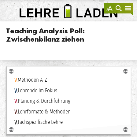
springen
Darstellu
zur
zu
anzeigen
Suche
Na
sprin
sp
LEHRE
LADEN
Teaching Analysis Poll:
Zwischenbilanz ziehen
Navigation
Methoden A-Z
Lehrende im Fokus
Planung & Durchführung
Lehrformate & Methoden
Fachspezifische Lehre